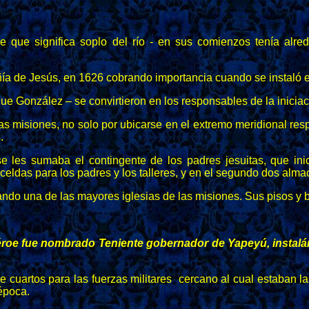
e significa soplo del río - en sus comienzos tenía alred
a de Jesús, en 1626 cobrando importancia cuando se instaló en
ue González – se convirtieron en los responsables de la inicia
e las misiones, no solo por ubicarse en el extremo meridional re
.
e les sumaba el contingente de los padres jesuitas, que ini
s celdas para los padres y los talleres, y en el segundo dos alm
ndo una de las mayores iglesias de las misiones. Sus pisos y
éroe fue nombrado Teniente gobernador de Yapeyú, instalánd
 cuartos para las fuerzas militares cercano al cual estaban la
época.