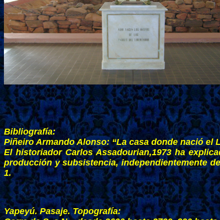
Bibliografía:
Piñeiro Armando Alonso: “La casa donde nació el Li
El historiador Carlos Assadourian,1973 ha explic
producción y subsistencia, independientemente del 
1.
Yapeyú. Pasaje. Topografía: