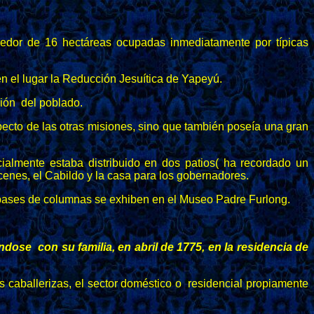
edor de 16 hectáreas ocupadas inmediatamente por típicas
 el lugar la Reducción Jesuítica de Yapeyú.
ción del poblado.
specto de las otras misiones, sino que también poseía una gran
cialmente estaba distribuido en dos patios( ha recordado un
acenes, el Cabildo y la casa para los gobernadores.
 bases de columnas se exhiben en el Museo Padre Furlong.
ose con su familia, en abril de 1775, en la residencia de
s caballerizas, el sector doméstico o residencial propiamente