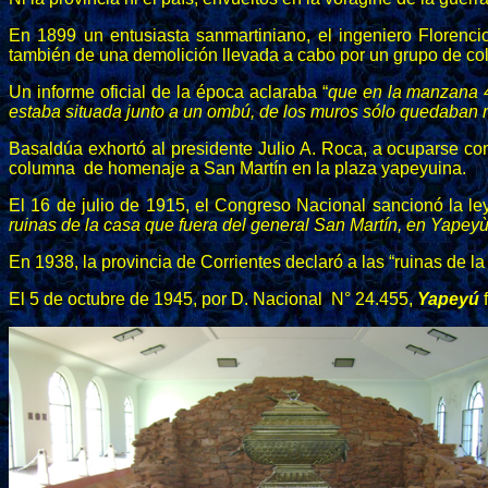
En 1899 un entusiasta sanmartiniano, el ingeniero Florenc
también de una demolición llevada a cabo por un grupo de co
Un informe oficial de la época aclaraba “
que en la manzana 45
estaba situada junto a un ombú, de los muros sólo quedaban re
Basaldúa exhortó al presidente Julio A. Roca, a ocuparse con
columna de homenaje a San Martín en la plaza yapeyuina.
El 16 de julio de 1915, el Congreso Nacional sancionó la ley
ruinas de la casa que fuera del general San Martín, en Yapeyù
En 1938, la provincia de Corrientes declaró a las “ruinas de
El 5 de octubre de 1945, por D. Nacional N° 24.455,
Yapeyú
f