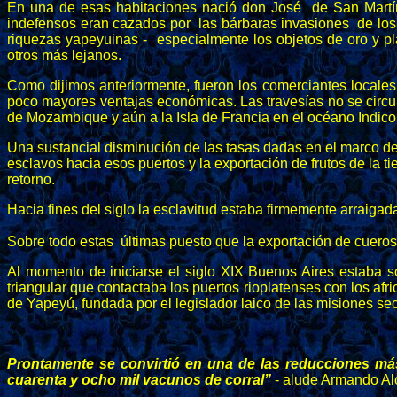
En una de esas habitaciones nació don José de San Martín y
indefensos eran cazados por las bárbaras invasiones de los
riquezas yapeyuinas - especialmente los objetos de oro y 
otros más lejanos.
Como dijimos anteriormente, fueron los comerciantes locales 
poco mayores ventajas económicas. Las travesías no se circuns
de Mozambique y aún a la Isla de Francia en el océano Indico
Una sustancial disminución de las tasas dadas en el marco d
esclavos hacia esos puertos y la exportación de frutos de la t
retorno.
Hacia fines del siglo la esclavitud estaba firmemente arraigada
Sobre todo estas últimas puesto que la exportación de cueros 
Al momento de iniciarse el siglo XIX Buenos Aires estaba só
triangular que contactaba los puertos rioplatenses con los afr
de Yapeyú, fundada por el legislador laico de las misiones se
Prontamente se convirtió en una de las reducciones más f
cuarenta y ocho mil vacunos de corral”
- alude Armando Al