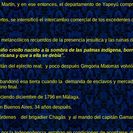
 Martín, y en ese entonces, el departamento de Yapeyú compre
rtos, se intensificó el intercambio comercial de los excedentes
s melancólicos recuerdos de la presencia jesuítica y las ruinas d
niño criollo nacido a la sombra de las palmas indígena, bo
icana y que a ella se debía”.
án del ejército real; y poco después Gregoria Matorras volvió 
bandonó esa tierra cuando la demanda de esclavos y mercader
no final.
leciendo diciembre de 1796 en Málaga.
en Buenos Aires. 34 años después.
 órdenes del brigadier Chagás y al mando del capitán Gamas,
rra por la Independencia, estaban en condiciones de acordarse d