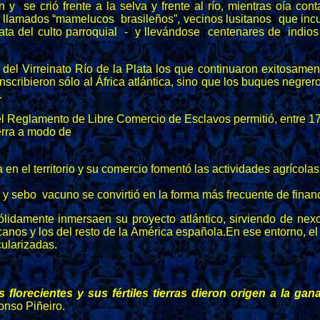
 se crió frente a la selva y frente al río, mientras oía cont
 llamados “mamelucos brasileños”, vecinos lusitanos que inc
plata del culto parroquial - y llevándose centenares de indi
del Virreinato Río de la Plata los que continuaron exitosament
cribieron sólo al África atlántica, sino que los buques negrer
.
el Reglamento de Libre Comercio de Esclavos permitió, entre 1
ierra a modo de
 en el territorio y su comercio fomentó las actividades agrícola
y sebo vacuno se convirtió en la forma más frecuente de financi
lidamente inmersaen su proyecto atlántico, sirviendo de nexo 
icanos y los del resto de la América española.En ese entorno, e
cularizadas.
lorecientes y sus fértiles tierras dieron origen a la gan
onso Piñeiro.