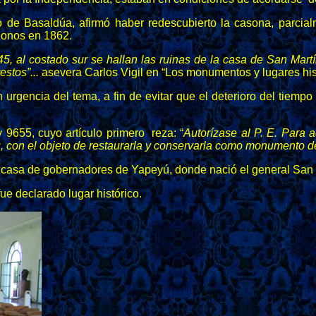
io de Basaldúa, afirmó haber redescubierto la casona, parci
lonos en 1862.
, al costado sur se hallan las ruinas de la casa de San Martín
stos”...
asevera Carlos Vigil en “Los monumentos y lugares hist
 urgencia del tema, a fin de evitar que el deterioro del tiem
 9655, cuyo artículo primero reza: “
Autorízase al P. E. Para 
, con el objeto de restaurarla y conservarla como monumento de
 la casa de gobernadores de Yapeyú, donde nació el general Sa
ue declarado lugar histórico.