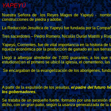
YAPEYÚ
Nuestra Señora de los Reyes Magos de Yapeyú - nombre qu
construcciones de piedra y adobe.
La Reducción Jesuítica de Yapeyú fue fundada por la Compañí
Tres sacerdotes – Pedro Romero, Nicolás Durán Matrilli y Roq
Yapeyú, Corrientes, fue de vital importancia en la historia d
riqueza económica por la producción de ganado en sus tierras
Llegó a albergar alrededor de 7.000 guaraníes, a los que s
estudioso):en el primero se ubicó la iglesia, el cementerio, la
Se encargaban de la evangelización de los aborígenes, funda
A partir de la expulsión de los jesuitas,
el padre del futuro h
los gobernadores.
Se trataba de un pequeño fuerte, formado por una sucesión de
dicho, con un gran patio, según la usanza generalizada de la 