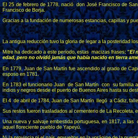
El 25 de febrero de 1778, nació don José Francisco de San
Francisco de Borja.
Gracias a la fundación de numerosas estancias, capillas y pue
La antigua reducción tuvo la gloria de legar a la posteridad lo
Mitre ha dedicado a este período, estas macizas frases
: “
El 
edad, pero no olvidó jamás que había nacido en tierra amer
En 1779, Juan de San Martín fue ascendido al grado de Capit
esposo en 1781.
En 1783 el funcionario Juan de San Martín con su familia a
indios y negros desde el puerto de Buenos Aires hasta su desti
El 4 de abril de 1784, Juan de San Martín llegó a Cádiz, fal
Sus restos fueron trasladados al cementerio de La Recoleta, 
Una nueva y salvaje embestida portuguesa, en 1817, a las
aquel floreciente pueblo de Yapeyú.
Ni la provincia ni el país, envueltos en la vorágine de la gue