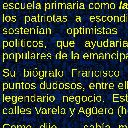
escuela primaria como
l
los patriotas a escond
sostenían optimista
políticos, que ayudarí
populares de la emancip
Su biógrafo Francisco
puntos dudosos, entre el
legendario negocio. E
calles Varela y Agüero (
Como dije - sabía muy