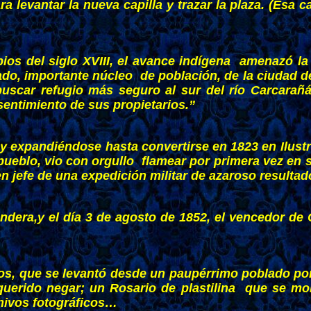
a levantar la nueva capilla y trazar la plaza. (Esa
pios del siglo XVIII, el avance indígena amenazó la
ado, importante núcleo de población, de la ciudad 
scar refugio más seguro al sur del río Carcarañá
sentimiento de sus propietarios.”
 expandiéndose hasta convertirse en 1823 en Ilustre
pueblo, vio con orgullo flamear por primera vez en s
 jefe de una expedición militar de azaroso resultad
ndera,y el día 3 de agosto de 1852, el vencedor de 
nos, que se levantó desde un paupérrimo poblado por 
 querido negar; un Rosario de plastilina que se mo
chivos fotográficos…