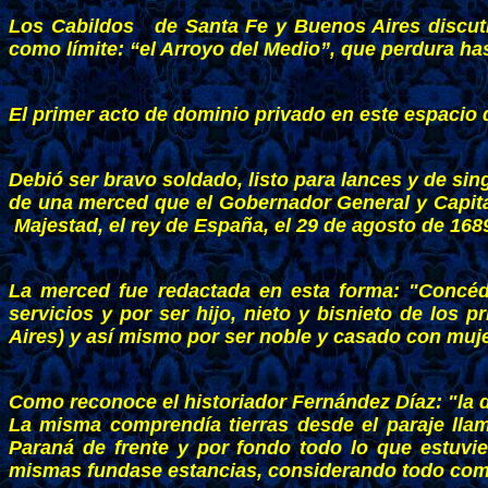
Los Cabildos de Santa Fe y Buenos Aires discutier
como límite: “el Arroyo del Medio”, que perdura ha
El primer acto de dominio privado en este espacio 
Debió ser bravo soldado, listo para lances y de si
de una merced que el Gobernador General y Capitán
Majestad, el rey de España, el 29 de agosto de 168
La merced fue redactada en esta forma: "Concédel
servicios y por ser hijo, nieto y bisnieto de los 
Aires) y así mismo por ser noble y casado con muje
Como reconoce el historiador Fernández Díaz: "la 
La misma comprendía tierras desde el paraje llam
Paraná de frente y por fondo todo lo que estuvie
mismas fundase estancias, considerando todo como c